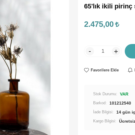
65'lık ikili pir
2.475,00
-
+
Favorilere Ekle
Stok Durumu:
VAR
Barkod:
101212540
İade Bilgisi:
Kargo Bilgisi:
Ücretsi