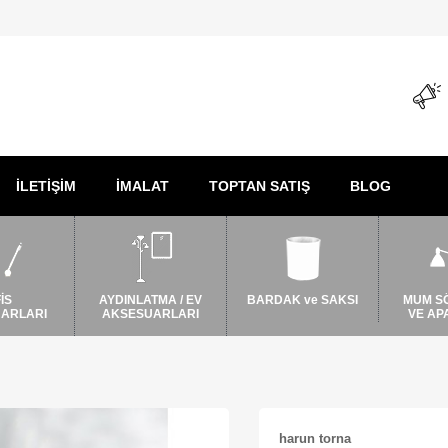
İLETİŞİM
İMALAT
TOPTAN SATIŞ
BLOG
İS
AYDINLATMA / EV
BARDAK ve SAKSI
MUM S
ARLARI
AKSESUARLARI
VE AP
harun torna