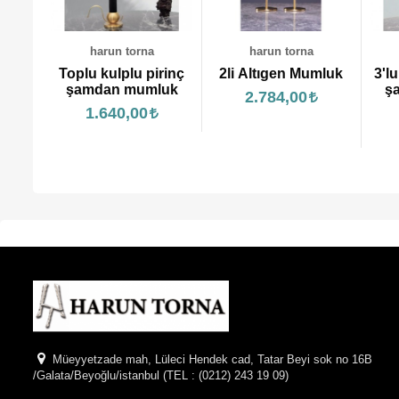
harun torna
harun torna
rinç
2li Altıgen Mumluk
3'lu Yer konik pirinç
3
luk
şamdan mumluk
2.784,00
3.900,00
Müeyyetzade mah, Lüleci Hendek cad, Tatar Beyi sok no 16B
/Galata/Beyoğlu/istanbul (TEL : (0212) 243 19 09)