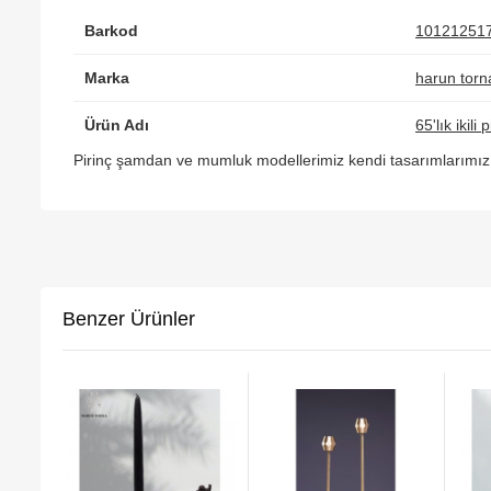
Barkod
10121251
Marka
harun torn
Ürün Adı
65'lık ikil
Pirinç şamdan ve mumluk modellerimiz kendi tasarımlarımız o
Benzer Ürünler