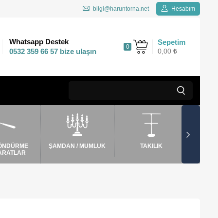
bilgi@haruntorna.net
Hesabım
Kargo Bedava
Whatsapp Destek
Sepetim
0
200 TL ve üzeri
0532 359 66 57 bize ulaşın
0,00
siparişlerinizde
ÖNDÜRME
ŞAMDAN / MUMLUK
TAKILIK
TEP
ARATLAR