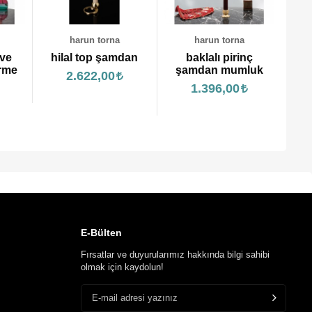
harun torna
dan
baklalı pirinç
harun torna
şamdan mumluk
Takli camli kısa
2
1.396,00
pirinç şamdan
mumluk
2.595,00
E-Bülten
Fırsatlar ve duyurularımız hakkında bilgi sahibi
olmak için kaydolun!