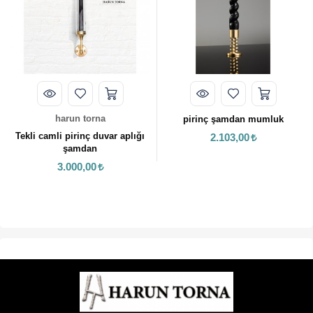
harun torna
pirinç şamdan mumluk
li pirinç duvar aplığı
2.103,00
h
şamdan
Toplu ku
3.000,00