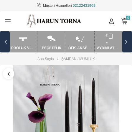
Müşteri Hizmetleri
02122431909
Tüm Kategoriler
AYDINLATMA / EV AKSESUARLARI
BARDAK VE SAKSI
PROLUK VE APARATLAR
PEÇETELİK
OFİS AKSESUARLARI
AYDINLATMA / EV AKSESUARLARI
MUM SÖNDÜRME VE APARATLAR
Ana Sayfa
ŞAMDAN / MUMLUK
mutfak ürünler
OFİS AKSESUARLARI
PEÇETELİK
PUROLUK VE APARATLAR
ŞAMDAN / MUMLUK
TAKILIK