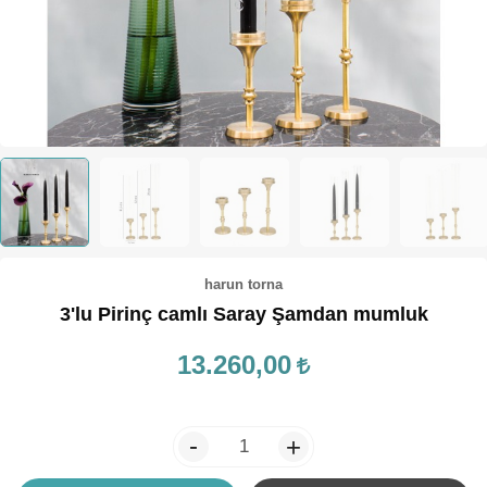
TEPSİ / KÜRE
harun torna
3'lu Pirinç camlı Saray Şamdan mumluk
13.260,00
-
+