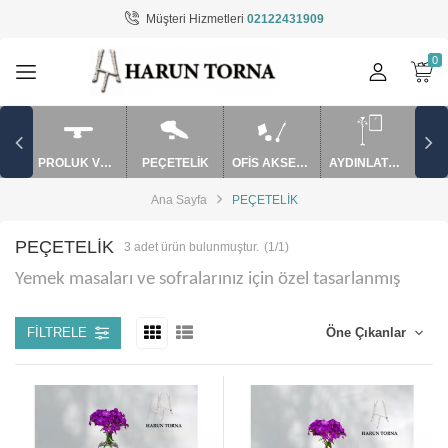
Müşteri Hizmetleri
02122431909
Tüm Kategoriler
AYDINLATMA / EV AKSESUARLARI
BARDAK VE SAKSI
PROLUK VE APARATLAR
PEÇETELİK
OFİS AKSESUARLARI
AYDINLATMA / EV AKSESUARLARI
MUM SÖNDÜRME VE APARATLAR
Ana Sayfa
PEÇETELİK
mutfak ürünler
PEÇETELİK
3
adet ürün bulunmuştur.
(1/1)
OFİS AKSESUARLARI
Yemek masaları ve sofralarınız için özel tasarlanmış
PEÇETELİK
FILTRELE
PUROLUK VE APARATLAR
ŞAMDAN / MUMLUK
TAKILIK