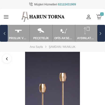
Müşteri Hizmetleri
02122431909
Tüm Kategoriler
AYDINLATMA / EV AKSESUARLARI
BARDAK VE SAKSI
PROLUK VE APARATLAR
PEÇETELİK
OFİS AKSESUARLARI
AYDINLATMA / EV AKSESUARLARI
MUM SÖNDÜRME VE APARATLAR
Ana Sayfa
ŞAMDAN / MUMLUK
mutfak ürünler
OFİS AKSESUARLARI
PEÇETELİK
PUROLUK VE APARATLAR
ŞAMDAN / MUMLUK
TAKILIK