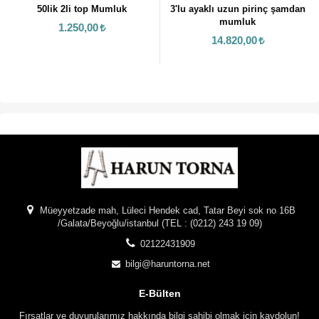
50lik 2li top Mumluk
3'lu ayaklı uzun pirinç şamdan
mumluk
1.250,00
14.820,00
Müeyyetzade mah, Lüleci Hendek cad, Tatar Beyi sok no 16B
/Galata/Beyoğlu/istanbul (TEL : (0212) 243 19 09)
02122431909
bilgi@haruntorna.net
E-Bülten
Fırsatlar ve duyurularımız hakkında bilgi sahibi olmak için kaydolun!