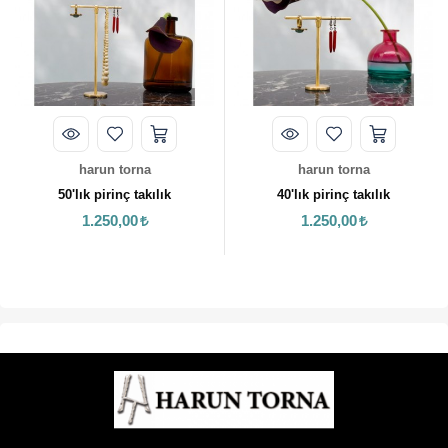
harun torna
harun torna
50'lık pirinç takılık
40'lık pirinç takılık
1.250,00
1.250,00
30'l