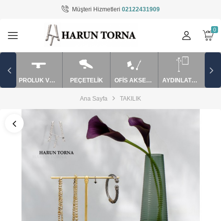
Müşteri Hizmetleri
02122431909
Tüm Kategoriler
AYDINLATMA / EV AKSESUARLARI
BARDAK VE SAKSI
PROLUK VE APARATLAR
PEÇETELİK
OFİS AKSESUARLARI
AYDINLATMA / EV AKSESUARLARI
MUM SÖNDÜRME VE APARATLAR
Ana Sayfa
TAKILIK
mutfak ürünler
OFİS AKSESUARLARI
PEÇETELİK
PUROLUK VE APARATLAR
ŞAMDAN / MUMLUK
TAKILIK