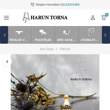
Müşteri Hizmetleri
02122431909
Tüm Kategoriler
AYDINLATMA / EV AKSESUARLARI
BARDAK VE SAKSI
PROLUK VE APARATLAR
PEÇETELİK
OFİS AKSESUARLARI
AYDINLATMA / EV AKSESUARLARI
MUM SÖNDÜRME VE APARATLAR
Ana Sayfa
TAKILIK
mutfak ürünler
OFİS AKSESUARLARI
PEÇETELİK
PUROLUK VE APARATLAR
ŞAMDAN / MUMLUK
TAKILIK