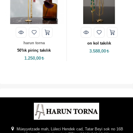
harun torna
on kol takılık
50'lık pirinç takılık
3.588,00
1.250,00
Müeyyetzade mah, Lüleci Hendek cad, Tatar Beyi sok no 16B