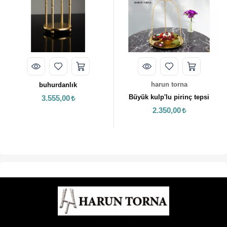
harun torna
urdanlık
Büyük kulp'lu pirinç tepsi
55,00
harun
2.350,00
20 cm ayaklı
2.65