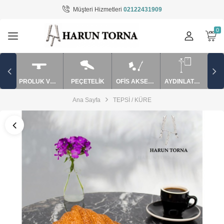
Müşteri Hizmetleri
02122431909
Tüm Kategoriler
AYDINLATMA / EV AKSESUARLARI
BARDAK VE SAKSI
PROLUK VE APARATLAR
PEÇETELİK
OFİS AKSESUARLARI
AYDINLATMA / EV AKSESUARLARI
MUM SÖNDÜRME VE APARATLAR
Ana Sayfa
TEPSİ / KÜRE
mutfak ürünler
OFİS AKSESUARLARI
PEÇETELİK
PUROLUK VE APARATLAR
ŞAMDAN / MUMLUK
TAKILIK