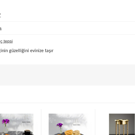
7
a
ç tepsi
nin güzelliğini evinize taşır