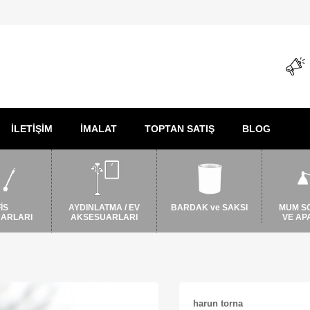
İLETİŞİM
İMALAT
TOPTAN SATIŞ
BLOG
İS
AYDINLATMA / EV
BARDAK ve SAKSI
MUM S
ARLARI
AKSESUARLARI
VE AP
harun torna