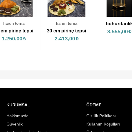
harun torna
buhurdanlık
harun torna
 cm pirinç tepsi
25 cm ayaklı pi
3.555,00
tepsi
2.413,00
3.120,00
KURUMSAL
ÖDEME
Hakkımızda
Gizlilik Politikası
Güvenlik
Kullanım Koşulları