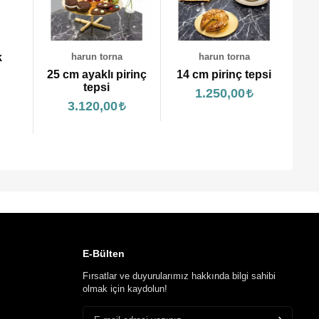
harun torna
rinç
14 cm pirinç tepsi
harun torna
1.250,00
12'lik pirinç küre
Te
1.916,00
E-Bülten
Fırsatlar ve duyurularımız hakkında bilgi sahibi
olmak için kaydolun!