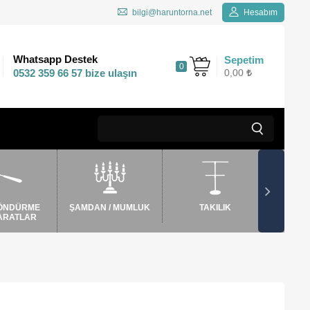
bilgi@haruntorna.net
Hesabım
Kargo Bedava
Whatsapp Destek
Sepetim
0
200 TL ve üzeri
0532 359 66 57 bize ulaşın
0,00
siparişlerinizde
ÖNDÜRME
ŞAMDAN / MUMLUK
TAKILIK
TEP
ARATLAR