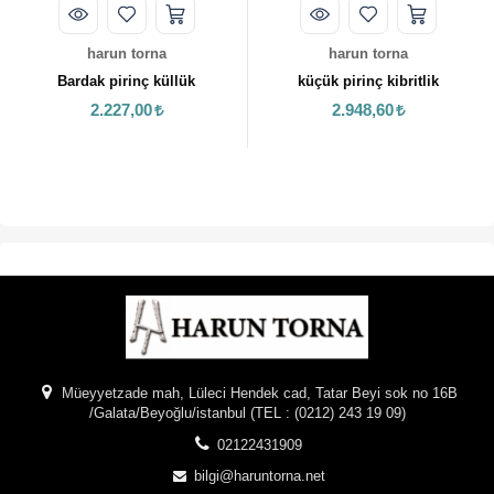
harun torna
harun torna
Bardak pirinç küllük
küçük pirinç kibritlik
2.227,00
2.948,60
Müeyyetzade mah, Lüleci Hendek cad, Tatar Beyi sok no 16B
/Galata/Beyoğlu/istanbul (TEL : (0212) 243 19 09)
02122431909
bilgi@haruntorna.net