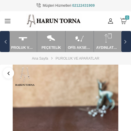
Müşteri Hizmetleri
02122431909
Tüm Kategoriler
AYDINLATMA / EV AKSESUARLARI
BARDAK VE SAKSI
PROLUK VE APARATLAR
PEÇETELİK
OFİS AKSESUARLARI
AYDINLATMA / EV AKSESUARLARI
MUM SÖNDÜRME VE APARATLAR
Ana Sayfa
PUROLUK VE APARATLAR
mutfak ürünler
OFİS AKSESUARLARI
PEÇETELİK
PUROLUK VE APARATLAR
ŞAMDAN / MUMLUK
TAKILIK