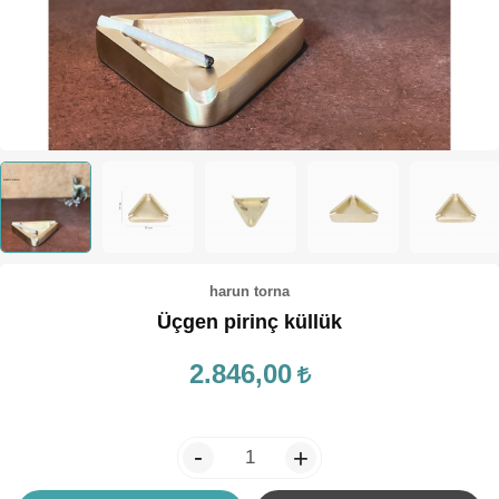
TEPSİ / KÜRE
harun torna
Üçgen pirinç küllük
2.846,00
-
+