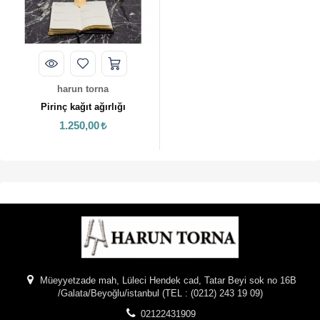
TEPSİ / KÜRE
harun torna
Pirinç kağıt ağırlığı
1.250,00
Müeyyetzade mah, Lüleci Hendek cad, Tatar Beyi sok no 16B
/Galata/Beyoğlu/istanbul (TEL : (0212) 243 19 09)
02122431909