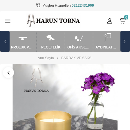
Müşteri Hizmetleri
02122431909
Tüm Kategoriler
AYDINLATMA / EV AKSESUARLARI
BARDAK VE SAKSI
PROLUK VE APARATLAR
PEÇETELİK
OFİS AKSESUARLARI
AYDINLATMA / EV AKSESUARLARI
MUM SÖNDÜRME VE APARATLAR
Ana Sayfa
BARDAK VE SAKSI
mutfak ürünler
OFİS AKSESUARLARI
PEÇETELİK
PUROLUK VE APARATLAR
ŞAMDAN / MUMLUK
TAKILIK