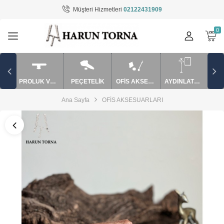
Müşteri Hizmetleri
02122431909
Tüm Kategoriler
AYDINLATMA / EV AKSESUARLARI
BARDAK VE SAKSI
PROLUK VE APARATLAR
PEÇETELİK
OFİS AKSESUARLARI
AYDINLATMA / EV AKSESUARLARI
MUM SÖNDÜRME VE APARATLAR
Ana Sayfa
OFİS AKSESUARLARI
mutfak ürünler
OFİS AKSESUARLARI
PEÇETELİK
PUROLUK VE APARATLAR
ŞAMDAN / MUMLUK
TAKILIK