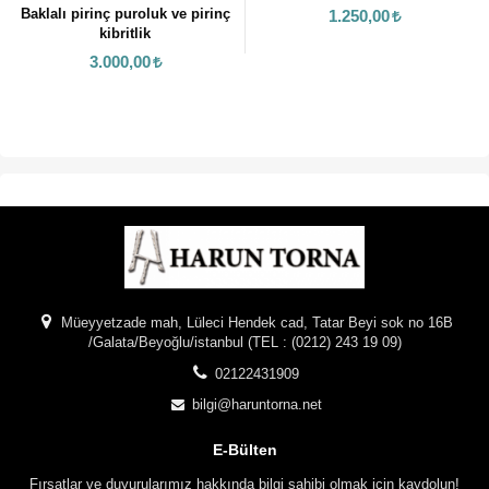
 puroluk ve pirinç
1.250,00
harun
britlik
piri
00,00
1.25
Müeyyetzade mah, Lüleci Hendek cad, Tatar Beyi sok no 16B
/Galata/Beyoğlu/istanbul (TEL : (0212) 243 19 09)
02122431909
bilgi@haruntorna.net
E-Bülten
Fırsatlar ve duyurularımız hakkında bilgi sahibi olmak için kaydolun!