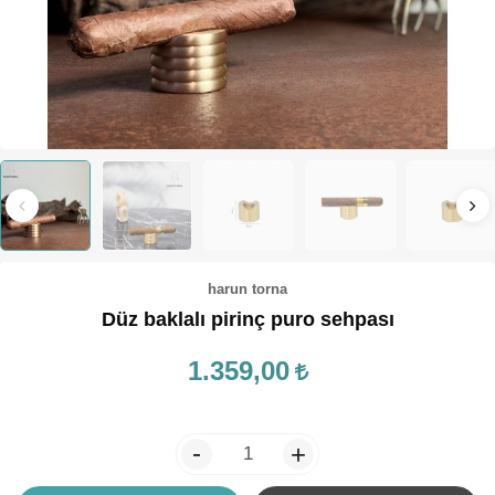
TEPSİ / KÜRE
harun torna
Düz baklalı pirinç puro sehpası
1.359,00
-
+