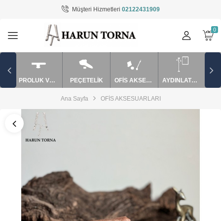
Müşteri Hizmetleri
02122431909
Tüm Kategoriler
AYDINLATMA / EV AKSESUARLARI
BARDAK VE SAKSI
PROLUK VE APARATLAR
PEÇETELİK
OFİS AKSESUARLARI
AYDINLATMA / EV AKSESUARLARI
MUM SÖNDÜRME VE APARATLAR
Ana Sayfa
OFİS AKSESUARLARI
mutfak ürünler
OFİS AKSESUARLARI
PEÇETELİK
PUROLUK VE APARATLAR
ŞAMDAN / MUMLUK
TAKILIK