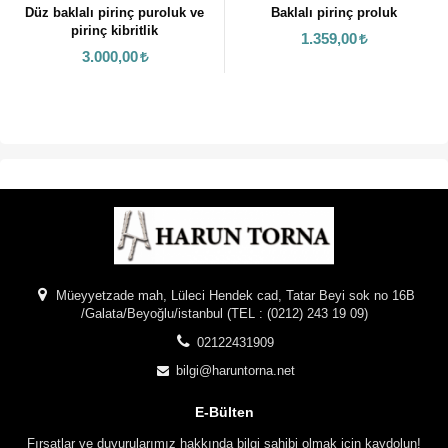
 baklalı pirinç puroluk ve
Baklalı pirinç proluk
pirinç kibritlik
1.359,00
Kupa 
3.000,00
Müeyyetzade mah, Lüleci Hendek cad, Tatar Beyi sok no 16B
/Galata/Beyoğlu/istanbul (TEL : (0212) 243 19 09)
02122431909
bilgi@haruntorna.net
E-Bülten
Fırsatlar ve duyurularımız hakkında bilgi sahibi olmak için kaydolun!