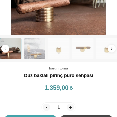
TEPSİ / KÜRE
harun torna
Düz baklalı pirinç puro sehpası
1.359,00
-
+